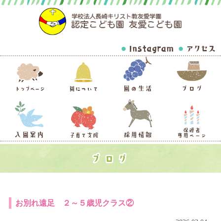
お別れ遠足 ２～５歳児クラス②